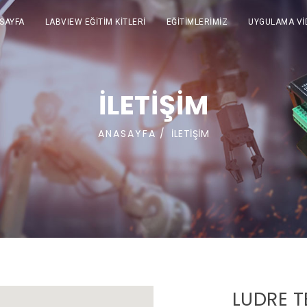
SAYFA
LABVIEW EĞİTİM KİTLERİ
EĞİTİMLERİMİZ
UYGULAMA Vİ
İLETİŞİM
ANASAYFA
İLETİŞİM
LUDRE 